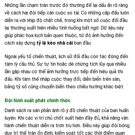
Những lần chạm trán trước đó thường để lại dấu ấn rõ ràng
về cách hai đội tiếp cận cuộc so tài. Có những cặp đấu luôn
diễn ra với nhịp độ chặt chẽ, trong khi một số cuộc đối đầu
lại thường xuất hiện nhiều tình huống bất ngờ. Dữ liệu này
giúp phác họa kịch bản quen thuộc, từ đó ảnh hưởng đến
cách xây dựng
tỷ lệ kèo nhà cái
ban đầu.
Ngoài yếu tố chiến thuật, lịch sử đối đầu còn tác động đến
tâm lý cầu thủ. Sự tự tin hoặc dè chừng tích lũy qua nhiều
lần gặp nhau có thể ảnh hưởng trực tiếp đến hiệu quả thi
đấu. Khi tâm thế nhập cuộc thay đổi, diễn biến trên sân,
bảng tỷ số cũng chuyển biến theo chiều hướng khác biệt.
Đội hình xuất phát chính thức
Danh sách ra sân phản ánh rõ ý đồ chiến thuật của ban huấn
luyện. Khi các vị trí chủ chốt xuất hiện đầy đủ, khả năng vận
hành chiến thuật diễn ra trơn tru hơn. Điều này giúp đội bóng
duy trì thế trận ổn định, kiểm soát tốt các thời điểm quan