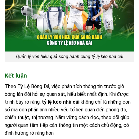
Quản lý vốn hiệu quả song hành cùng tỷ lệ kèo nhà cái
Kết luận
Theo Tỷ Lệ Bóng Đá, việc phân tích thông tin trước giờ
bóng lăn đòi hỏi sự quan sát, hiểu biết nhất định. Khi được
trình bày rõ ràng,
tỷ lệ kèo nhà cái
không chỉ là những con
số mà còn phản ánh nhiều yếu tố liên quan đến phong độ,
chiến thuật, thị trường. Nắm vững cách đọc, theo dõi giúp
người quan tâm tiếp cận thông tin một cách chủ động, có
định hướng rõ ràng hơn.