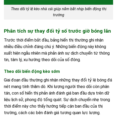
Theo dõi tỷ lệ kèo nhà cái giúp nắm bắt nhịp biến động thị
trường
Phân tích sự thay đổi tỷ số trước giờ bóng lăn
Trước thời điểm bắt đầu, bảng hiển thị thường ghi nhận
nhiều điều chỉnh đáng chú ý. Những biến động này không
xuất hiện ngẫu nhiên mà phản ánh sự dịch chuyển từ thông
tin, tâm lý, xu hướng theo dõi của số đông.
Theo dõi biến động kèo sớm
Giai đoạn đầu thường ghi nhận những thay đổi tỷ lệ bóng đá
nét mang tính thăm dò. Khi lượng người theo dõi còn phân
tán, con số hiển thị phản ánh đánh giá ban đầu dựa trên dữ
liệu lịch sử, phong độ tổng quát. Sự dịch chuyển nhẹ trong
thời điểm này cho thấy hướng tiếp cận ban đầu của thị
trường, cách các bên đánh giá tương quan lực lượng.