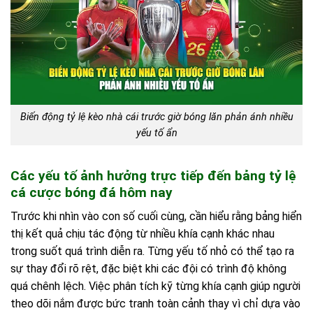
Biến động tỷ lệ kèo nhà cái trước giờ bóng lăn phản ánh nhiều
yếu tố ẩn
Các yếu tố ảnh hưởng trực tiếp đến bảng tỷ lệ
cá cược bóng đá hôm nay
Trước khi nhìn vào con số cuối cùng, cần hiểu rằng bảng hiển
thị kết quả chịu tác động từ nhiều khía cạnh khác nhau
trong suốt quá trình diễn ra. Từng yếu tố nhỏ có thể tạo ra
sự thay đổi rõ rệt, đặc biệt khi các đội có trình độ không
quá chênh lệch. Việc phân tích kỹ từng khía cạnh giúp người
theo dõi nắm được bức tranh toàn cảnh thay vì chỉ dựa vào