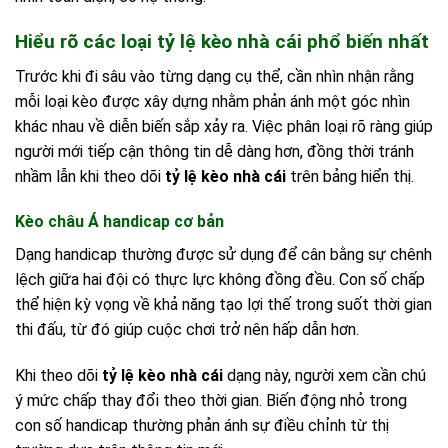
Hiểu rõ các loại tỷ lệ kèo nhà cái phổ biến nhất
Trước khi đi sâu vào từng dạng cụ thể, cần nhìn nhận rằng
mỗi loại kèo được xây dựng nhằm phản ánh một góc nhìn
khác nhau về diễn biến sắp xảy ra. Việc phân loại rõ ràng giúp
người mới tiếp cận thông tin dễ dàng hơn, đồng thời tránh
nhầm lẫn khi theo dõi
tỷ lệ kèo nhà cái
trên bảng hiển thị.
Kèo châu Á handicap cơ bản
Dạng handicap thường được sử dụng để cân bằng sự chênh
lệch giữa hai đội có thực lực không đồng đều. Con số chấp
thể hiện kỳ vọng về khả năng tạo lợi thế trong suốt thời gian
thi đấu, từ đó giúp cuộc chơi trở nên hấp dẫn hơn.
Khi theo dõi
tỷ lệ kèo nhà cái
dạng này, người xem cần chú
ý mức chấp thay đổi theo thời gian. Biến động nhỏ trong
con số handicap thường phản ánh sự điều chỉnh từ thị