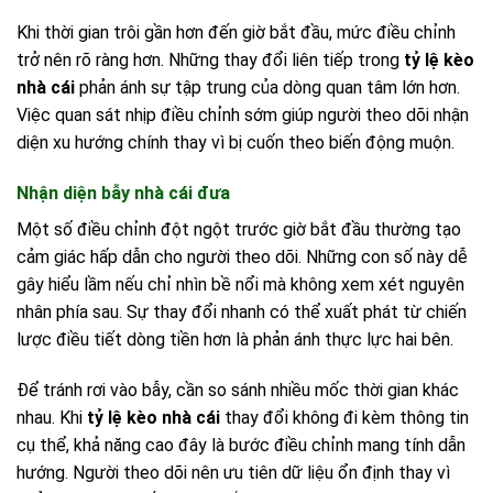
Khi thời gian trôi gần hơn đến giờ bắt đầu, mức điều chỉnh
trở nên rõ ràng hơn. Những thay đổi liên tiếp trong
tỷ lệ kèo
nhà cái
phản ánh sự tập trung của dòng quan tâm lớn hơn.
Việc quan sát nhịp điều chỉnh sớm giúp người theo dõi nhận
diện xu hướng chính thay vì bị cuốn theo biến động muộn.
Nhận diện bẫy nhà cái đưa
Một số điều chỉnh đột ngột trước giờ bắt đầu thường tạo
cảm giác hấp dẫn cho người theo dõi. Những con số này dễ
gây hiểu lầm nếu chỉ nhìn bề nổi mà không xem xét nguyên
nhân phía sau. Sự thay đổi nhanh có thể xuất phát từ chiến
lược điều tiết dòng tiền hơn là phản ánh thực lực hai bên.
Để tránh rơi vào bẫy, cần so sánh nhiều mốc thời gian khác
nhau. Khi
tỷ lệ kèo nhà cái
thay đổi không đi kèm thông tin
cụ thể, khả năng cao đây là bước điều chỉnh mang tính dẫn
hướng. Người theo dõi nên ưu tiên dữ liệu ổn định thay vì