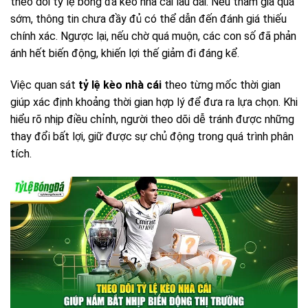
theo dõi tỷ lệ bóng đá kèo nhà cái lâu dài. Nếu tham gia quá
sớm, thông tin chưa đầy đủ có thể dẫn đến đánh giá thiếu
chính xác. Ngược lại, nếu chờ quá muộn, các con số đã phản
ánh hết biến động, khiến lợi thế giảm đi đáng kể.
Việc quan sát
tỷ lệ kèo nhà cái
theo từng mốc thời gian
giúp xác định khoảng thời gian hợp lý để đưa ra lựa chọn. Khi
hiểu rõ nhịp điều chỉnh, người theo dõi dễ tránh được những
thay đổi bất lợi, giữ được sự chủ động trong quá trình phân
tích.