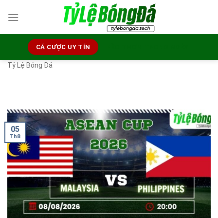
Bỏ
qua
nội
dung
CÁ CƯỢC UY TÍN
KÈO THƠM TRONG NGÀY
Tỷ Lệ Bóng Đá
05
Th8