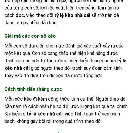
Để tiếp cận thông tin hiệu quả, người mới cần hiểu ý nghĩa
của từng con số, ký hiệu xuất hiện trên bảng. Khi nắm rõ
cách đọc, việc theo dõi
tỷ lệ kèo nhà cái
sẽ trở nên dễ
dàng, ít gây nhầm lẫn hơn.
Giải mã các con số kèo
Mỗi con số đại diện cho mức đánh giá xác suất xảy ra của
một kết quả. Con số càng thấp thể hiện khả năng được
đánh giá cao hơn từ thị trường. Việc hiểu đúng ý nghĩa
tỷ lệ
kèo nhà cái
giúp người theo dõi tránh suy đoán cảm tính,
thay vào đó dựa trên dữ liệu đã được tổng hợp.
Cách tính tiền thắng cược
Mỗi mức kèo đi kèm công thức tính cụ thể. Người theo dõi
cần nắm rõ cách nhân hệ số để ước lượng kết quả tài chính.
Khi hiểu rõ
tỷ lệ kèo nhà cái
, việc tính toán trở nên minh
bạch, không gây bối rối trong quá trình theo dõi.