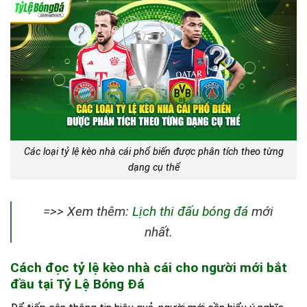
Các loại tỷ lệ kèo nhà cái phổ biến được phân tích theo từng
dạng cụ thể
=>> Xem thêm:
Lịch thi đấu bóng đá
mới
nhất.
Cách đọc tỷ lệ kèo nhà cái cho người mới bắt
đầu tại Tỷ Lệ Bóng Đá