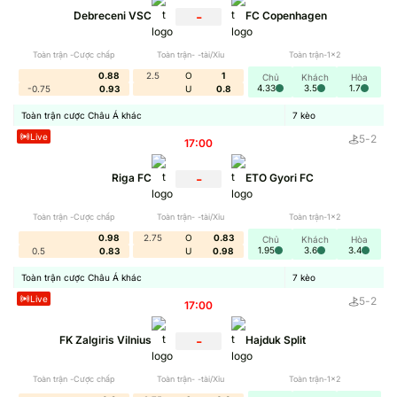
-
Debreceni VSC
FC Copenhagen
Thế giới thông tin bóng đá trực tuyến đa dạng
nhất tại Tỷ Lệ Bóng Đá
Toàn trận -Cược chấp
Toàn trận- -tài/Xỉu
Toàn trận-1x2
Trong bối cảnh nhu cầu theo dõi thể thao ngày càng tăng
0.88
2.5
O
1
Chủ
Khách
Hòa
4.33
3.5
1.7
-0.75
0.93
U
0.8
cao, việc tiếp cận thông tin tỷ lệ cá cược bóng đá hôm nay
Toàn trận cược Châu Á khác
7
kèo
nhưng vẫn đảm bảo chiều sâu trở thành yếu tố then chốt
Live
5
-
2
đối với người dùng. Không còn dừng lại ở việc đọc tin đơn lẻ,
17:00
người theo dõi hiện nay cần một hệ sinh thái dữ liệu có khả
-
Riga FC
ETO Gyori FC
năng kết nối các sự kiện, phản ánh xu hướng chung, giúp họ
hiểu rõ bức tranh toàn cảnh đang diễn ra.
Toàn trận -Cược chấp
Toàn trận- -tài/Xỉu
Toàn trận-1x2
0.98
2.75
O
0.83
Chủ
Khách
Hòa
Cập nhật tin tức mỗi giờ
1.95
3.6
3.4
0.5
0.83
U
0.98
Tỷ Lệ Bóng Đá
xây dựng hệ thống làm mới nội dung liên
Toàn trận cược Châu Á khác
7
kèo
Live
tục, giúp người theo dõi luôn nắm được những chuyển động
5
-
2
17:00
mới nhất trong ngày. Thông tin chuyển nhượng,
bảng xếp
-
FK Zalgiris Vilnius
Hajduk Split
WORLD CUP 2026
hạng bóng đá
…được cập nhật theo nhịp đều đặn, đảm bảo
Xem thêm
tính kịp thời nhưng vẫn giữ được sự chọn lọc, tránh dàn trải
Toàn trận -Cược chấp
Toàn trận- -tài/Xỉu
Toàn trận-1x2
hoặc gây nhiễu cho người đọc.